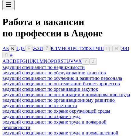
Работа и вакансии
по профессии в Авдоне
А
Б
Г
Д
Е
Ж
З
И
К
Л
М
Н
О
П
Р
С
Т
У
Ф
Х
Ц
Ч
Ш
Э
Ю
В
Ё
Й
Щ
Ы
#
Я
A
B
C
D
E
F
G
H
I
J
K
L
M
N
O
P
Q
R
S
T
U
V
W
X
Y
Z
ведущий специалист по недвижимости
ведущий специалист по обслуживанию клиентов
ведущий специалист по обучению и развитию персонала
ведущий специалист по оптимизации бизнес-процессов
ведущий специалист по организации закупок
ведущий специалист по организации и нормированию труда
ведущий специалист по организационному развитию
ведущий специалист по отчетности
ведущий специалист по охране окружающей среды
ведущий специалист по охране труда
ведущий специалист по охране труда и пожарной
безопасности
ведущий специалист по охране труда и промышленной