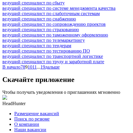
ведущий специалист по сбыту
ведущий специалист по системе менеджмента качества
ведущий специалист по слаботочным системам
ведущий специалист по снабжению
ведущий специалист по сопровождению проектов
ведущий специалист по страхованию
ведущий специалист по таможенному оформлению
ведущий специалист по телемаркетингу
ведущий специалист по тендерам
ведущий специалист по тестированию ПО
ведущий специалист по транспортной логистике
ведущий специалист по труду и заработной плате
В начало
7
8
9
10
11
...
19
дальше
Скачайте приложение
Чтобы получать уведомления о приглашениях мгновенно
HeadHunter
Размещение вакансий
Поиск по резюме
О компании
Наши вакансии