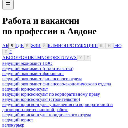
Работа и вакансии
по профессии в Авдоне
А
Б
Г
Д
Е
Ж
З
И
К
Л
М
Н
О
П
Р
С
Т
У
Ф
Х
Ц
Ч
Ш
Э
Ю
В
Ё
Й
Щ
Ы
#
Я
A
B
C
D
E
F
G
H
I
J
K
L
M
N
O
P
Q
R
S
T
U
V
W
X
Y
Z
ведущий экономист ПЭО
ведущий экономист (строительство)
ведущий экономист-финансист
ведущий экономист финансового отдела
ведущий экономист финансово-экономического отдела
ведущий юрисконсульт
ведущий юрисконсульт по корпоративному праву
ведущий юрисконсульт (строительство)
ведущий юрисконсульт управления по корпоративной и
договорно-претензионной работе
ведущий юрисконсульт юридического отдела
ведущий юрист
велокурьер