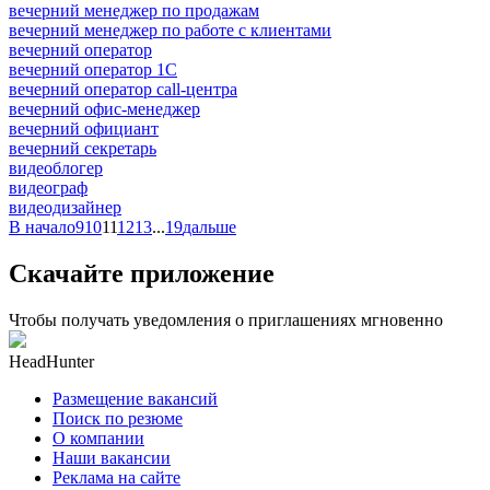
вечерний менеджер по продажам
вечерний менеджер по работе с клиентами
вечерний оператор
вечерний оператор 1С
вечерний оператор call-центра
вечерний офис-менеджер
вечерний официант
вечерний секретарь
видеоблогер
видеограф
видеодизайнер
В начало
9
10
11
12
13
...
19
дальше
Скачайте приложение
Чтобы получать уведомления о приглашениях мгновенно
HeadHunter
Размещение вакансий
Поиск по резюме
О компании
Наши вакансии
Реклама на сайте