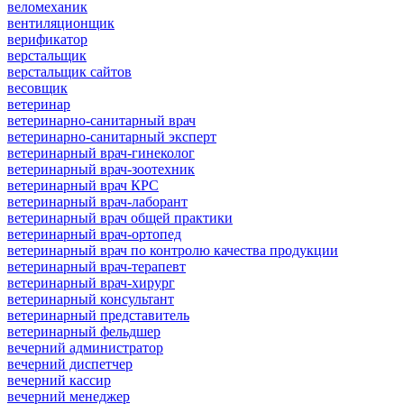
веломеханик
вентиляционщик
верификатор
верстальщик
верстальщик сайтов
весовщик
ветеринар
ветеринарно-санитарный врач
ветеринарно-санитарный эксперт
ветеринарный врач-гинеколог
ветеринарный врач-зоотехник
ветеринарный врач КРС
ветеринарный врач-лаборант
ветеринарный врач общей практики
ветеринарный врач-ортопед
ветеринарный врач по контролю качества продукции
ветеринарный врач-терапевт
ветеринарный врач-хирург
ветеринарный консультант
ветеринарный представитель
ветеринарный фельдшер
вечерний администратор
вечерний диспетчер
вечерний кассир
вечерний менеджер