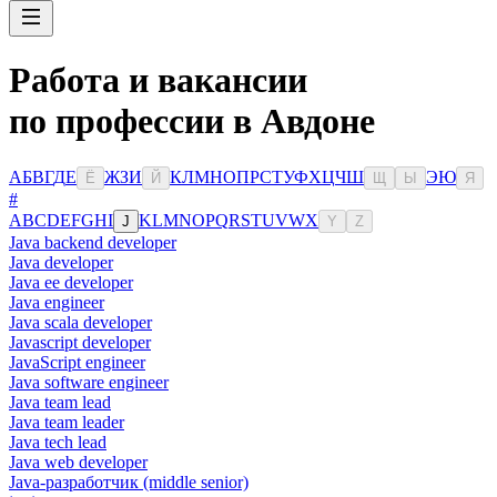
Работа и вакансии
по профессии в Авдоне
А
Б
В
Г
Д
Е
Ж
З
И
К
Л
М
Н
О
П
Р
С
Т
У
Ф
Х
Ц
Ч
Ш
Э
Ю
Ё
Й
Щ
Ы
Я
#
A
B
C
D
E
F
G
H
I
K
L
M
N
O
P
Q
R
S
T
U
V
W
X
J
Y
Z
Java backend developer
Java developer
Java ee developer
Java engineer
Java scala developer
Javascript developer
JavaScript engineer
Java software engineer
Java team lead
Java team leader
Java tech lead
Java web developer
Java-разработчик (middle senior)