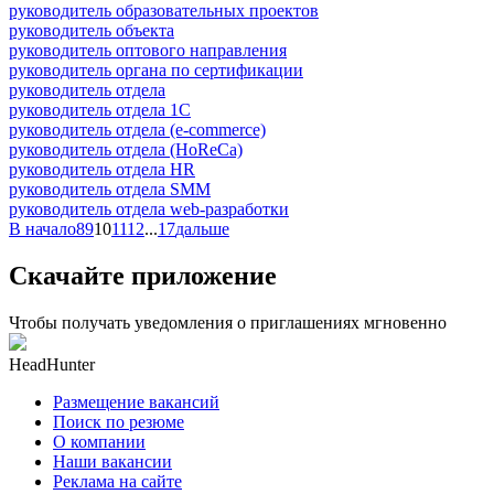
руководитель образовательных проектов
руководитель объекта
руководитель оптового направления
руководитель органа по сертификации
руководитель отдела
руководитель отдела 1С
руководитель отдела (e-commerce)
руководитель отдела (HoReCa)
руководитель отдела HR
руководитель отдела SMM
руководитель отдела web-разработки
В начало
8
9
10
11
12
...
17
дальше
Скачайте приложение
Чтобы получать уведомления о приглашениях мгновенно
HeadHunter
Размещение вакансий
Поиск по резюме
О компании
Наши вакансии
Реклама на сайте