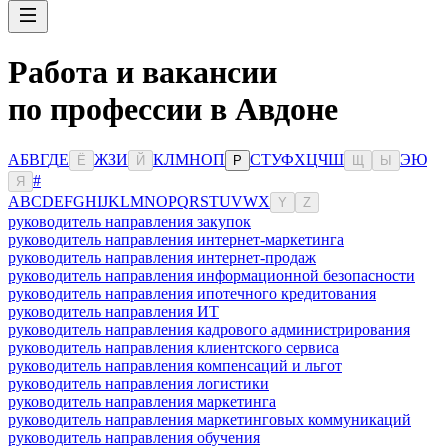
Работа и вакансии
по профессии в Авдоне
А
Б
В
Г
Д
Е
Ж
З
И
К
Л
М
Н
О
П
С
Т
У
Ф
Х
Ц
Ч
Ш
Э
Ю
Ё
Й
Р
Щ
Ы
#
Я
A
B
C
D
E
F
G
H
I
J
K
L
M
N
O
P
Q
R
S
T
U
V
W
X
Y
Z
руководитель направления закупок
руководитель направления интернет-маркетинга
руководитель направления интернет-продаж
руководитель направления информационной безопасности
руководитель направления ипотечного кредитования
руководитель направления ИТ
руководитель направления кадрового администрирования
руководитель направления клиентского сервиса
руководитель направления компенсаций и льгот
руководитель направления логистики
руководитель направления маркетинга
руководитель направления маркетинговых коммуникаций
руководитель направления обучения