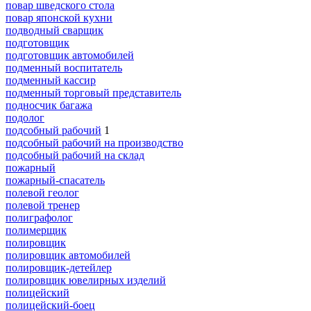
повар шведского стола
повар японской кухни
подводный сварщик
подготовщик
подготовщик автомобилей
подменный воспитатель
подменный кассир
подменный торговый представитель
подносчик багажа
подолог
подсобный рабочий
1
подсобный рабочий на производство
подсобный рабочий на склад
пожарный
пожарный-спасатель
полевой геолог
полевой тренер
полиграфолог
полимерщик
полировщик
полировщик автомобилей
полировщик-детейлер
полировщик ювелирных изделий
полицейский
полицейский-боец