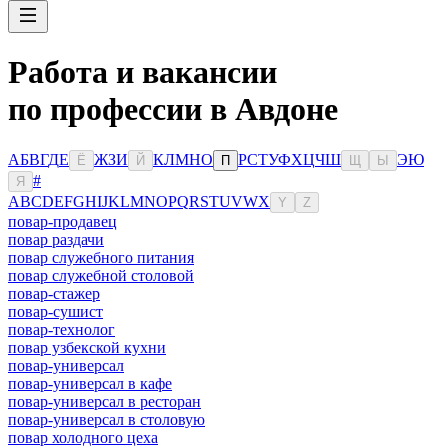
Работа и вакансии
по профессии в Авдоне
А
Б
В
Г
Д
Е
Ж
З
И
К
Л
М
Н
О
Р
С
Т
У
Ф
Х
Ц
Ч
Ш
Э
Ю
Ё
Й
П
Щ
Ы
#
Я
A
B
C
D
E
F
G
H
I
J
K
L
M
N
O
P
Q
R
S
T
U
V
W
X
Y
Z
повар-продавец
повар раздачи
повар служебного питания
повар служебной столовой
повар-стажер
повар-сушист
повар-технолог
повар узбекской кухни
повар-универсал
повар-универсал в кафе
повар-универсал в ресторан
повар-универсал в столовую
повар холодного цеха