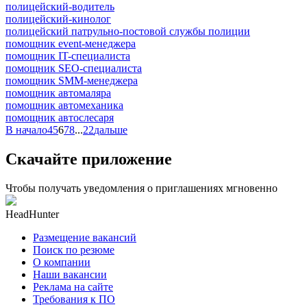
полицейский-водитель
полицейский-кинолог
полицейский патрульно-постовой службы полиции
помощник event-менеджера
помощник IT-специалиста
помощник SEO-специалиста
помощник SMM-менеджера
помощник автомаляра
помощник автомеханика
помощник автослесаря
В начало
4
5
6
7
8
...
22
дальше
Скачайте приложение
Чтобы получать уведомления о приглашениях мгновенно
HeadHunter
Размещение вакансий
Поиск по резюме
О компании
Наши вакансии
Реклама на сайте
Требования к ПО