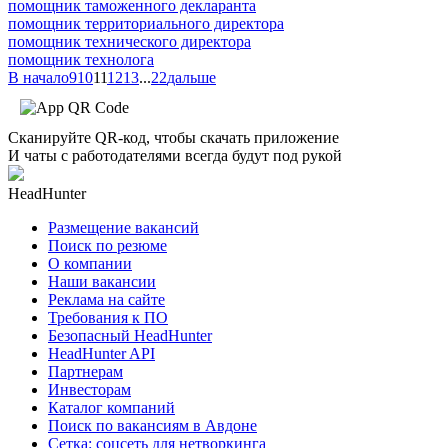
помощник таможенного декларанта
помощник территориального директора
помощник технического директора
помощник технолога
В начало
9
10
11
12
13
...
22
дальше
Сканируйте QR-код, чтобы скачать приложение
И чаты с работодателями всегда будут под рукой
HeadHunter
Размещение вакансий
Поиск по резюме
О компании
Наши вакансии
Реклама на сайте
Требования к ПО
Безопасный HeadHunter
HeadHunter API
Партнерам
Инвесторам
Каталог компаний
Поиск по вакансиям в Авдоне
Сетка: соцсеть для нетворкинга