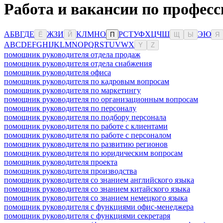
Работа и вакансии по професс
А
Б
В
Г
Д
Е
Ж
З
И
К
Л
М
Н
О
Р
С
Т
У
Ф
Х
Ц
Ч
Ш
Э
Ю
Ё
Й
П
Щ
Ы
Я
A
B
C
D
E
F
G
H
I
J
K
L
M
N
O
P
Q
R
S
T
U
V
W
X
Y
Z
помощник руководителя отдела продаж
помощник руководителя отдела снабжения
помощник руководителя офиса
помощник руководителя по кадровым вопросам
помощник руководителя по маркетингу
помощник руководителя по организационным вопросам
помощник руководителя по персоналу
помощник руководителя по подбору персонала
помощник руководителя по работе с клиентами
помощник руководителя по работе с персоналом
помощник руководителя по развитию регионов
помощник руководителя по юридическим вопросам
помощник руководителя проекта
помощник руководителя производства
помощник руководителя со знанием английского языка
помощник руководителя со знанием китайского языка
помощник руководителя со знанием немецкого языка
помощник руководителя с функциями офис-менеджера
помощник руководителя с функциями секретаря