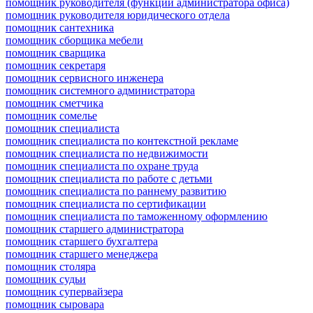
помощник руководителя (функции администратора офиса)
помощник руководителя юридического отдела
помощник сантехника
помощник сборщика мебели
помощник сварщика
помощник секретаря
помощник сервисного инженера
помощник системного администратора
помощник сметчика
помощник сомелье
помощник специалиста
помощник специалиста по контекстной рекламе
помощник специалиста по недвижимости
помощник специалиста по охране труда
помощник специалиста по работе с детьми
помощник специалиста по раннему развитию
помощник специалиста по сертификации
помощник специалиста по таможенному оформлению
помощник старшего администратора
помощник старшего бухгалтера
помощник старшего менеджера
помощник столяра
помощник судьи
помощник супервайзера
помощник сыровара