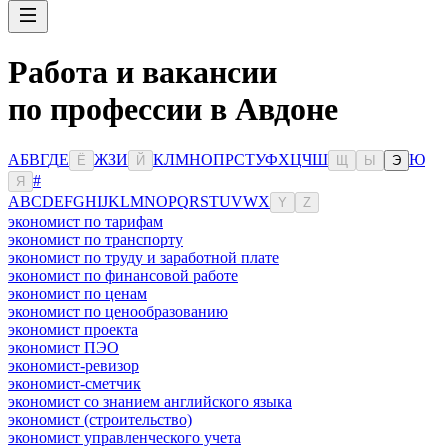
Работа и вакансии
по профессии в Авдоне
А
Б
В
Г
Д
Е
Ж
З
И
К
Л
М
Н
О
П
Р
С
Т
У
Ф
Х
Ц
Ч
Ш
Ю
Ё
Й
Щ
Ы
Э
#
Я
A
B
C
D
E
F
G
H
I
J
K
L
M
N
O
P
Q
R
S
T
U
V
W
X
Y
Z
экономист по тарифам
экономист по транспорту
экономист по труду и заработной плате
экономист по финансовой работе
экономист по ценам
экономист по ценообразованию
экономист проекта
экономист ПЭО
экономист-ревизор
экономист-сметчик
экономист со знанием английского языка
экономист (строительство)
экономист управленческого учета