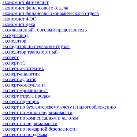
экономист-финансист
экономист финансового отдела
экономист финансово-экономического отдела
экономист ФЭО
экономист цеха
эксклюзивный торговый представитель
экскурсовод
экспедитор
экспедитор по перевозке грузов
экспедитор транспортный
эксперт
эксперт 1С
эксперт-автотехник
эксперт-аналитик
эксперт-аудитор
эксперт-консультант
эксперт-криминалист
эксперт отдела продаж
эксперт-оценщик
эксперт по бухгалтерскому учету и налогообложению
эксперт по жилой недвижимости
эксперт по компенсациям и льготам
эксперт по недвижимости
эксперт по пожарной безопасности
эксперт по продажам