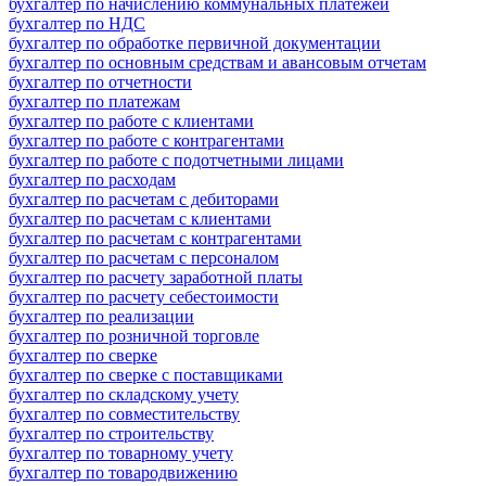
бухгалтер по начислению коммунальных платежей
бухгалтер по НДС
бухгалтер по обработке первичной документации
бухгалтер по основным средствам и авансовым отчетам
бухгалтер по отчетности
бухгалтер по платежам
бухгалтер по работе с клиентами
бухгалтер по работе с контрагентами
бухгалтер по работе с подотчетными лицами
бухгалтер по расходам
бухгалтер по расчетам с дебиторами
бухгалтер по расчетам с клиентами
бухгалтер по расчетам с контрагентами
бухгалтер по расчетам с персоналом
бухгалтер по расчету заработной платы
бухгалтер по расчету себестоимости
бухгалтер по реализации
бухгалтер по розничной торговле
бухгалтер по сверке
бухгалтер по сверке с поставщиками
бухгалтер по складскому учету
бухгалтер по совместительству
бухгалтер по строительству
бухгалтер по товарному учету
бухгалтер по товародвижению