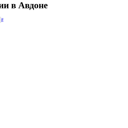
ии в Авдоне
#