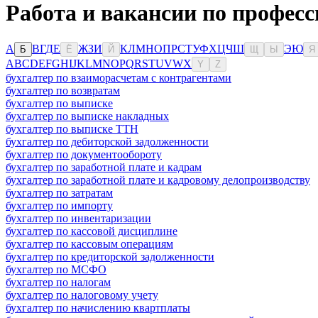
Работа и вакансии по професс
А
В
Г
Д
Е
Ж
З
И
К
Л
М
Н
О
П
Р
С
Т
У
Ф
Х
Ц
Ч
Ш
Э
Ю
Б
Ё
Й
Щ
Ы
Я
A
B
C
D
E
F
G
H
I
J
K
L
M
N
O
P
Q
R
S
T
U
V
W
X
Y
Z
бухгалтер по взаиморасчетам с контрагентами
бухгалтер по возвратам
бухгалтер по выписке
бухгалтер по выписке накладных
бухгалтер по выписке ТТН
бухгалтер по дебиторской задолженности
бухгалтер по документообороту
бухгалтер по заработной плате и кадрам
бухгалтер по заработной плате и кадровому делопроизводству
бухгалтер по затратам
бухгалтер по импорту
бухгалтер по инвентаризации
бухгалтер по кассовой дисциплине
бухгалтер по кассовым операциям
бухгалтер по кредиторской задолженности
бухгалтер по МСФО
бухгалтер по налогам
бухгалтер по налоговому учету
бухгалтер по начислению квартплаты