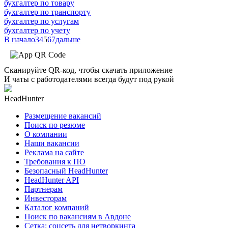
бухгалтер по товару
бухгалтер по транспорту
бухгалтер по услугам
бухгалтер по учету
В начало
3
4
5
6
7
дальше
Сканируйте QR-код, чтобы скачать приложение
И чаты с работодателями всегда будут под рукой
HeadHunter
Размещение вакансий
Поиск по резюме
О компании
Наши вакансии
Реклама на сайте
Требования к ПО
Безопасный HeadHunter
HeadHunter API
Партнерам
Инвесторам
Каталог компаний
Поиск по вакансиям в Авдоне
Сетка: соцсеть для нетворкинга