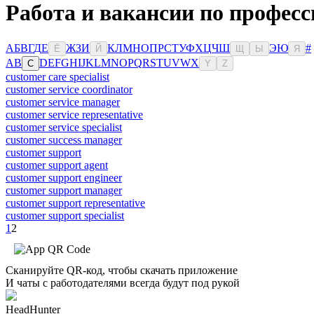
Работа и вакансии по професс
А
Б
В
Г
Д
Е
Ж
З
И
К
Л
М
Н
О
П
Р
С
Т
У
Ф
Х
Ц
Ч
Ш
Э
Ю
#
Ё
Й
Щ
Ы
Я
A
B
D
E
F
G
H
I
J
K
L
M
N
O
P
Q
R
S
T
U
V
W
X
C
Y
Z
customer care specialist
customer service coordinator
customer service manager
customer service representative
customer service specialist
customer success manager
customer support
customer support agent
customer support engineer
customer support manager
customer support representative
customer support specialist
1
2
Сканируйте QR-код, чтобы скачать приложение
И чаты с работодателями всегда будут под рукой
HeadHunter