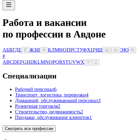
Работа и вакансии
по профессии в Авдоне
А
Б
В
Г
Д
Е
Ж
З
И
К
Л
М
Н
О
П
Р
С
Т
У
Ф
Х
Ц
Ч
Ш
Э
Ю
Ё
Й
Щ
Ы
Я
#
A
B
C
D
E
F
G
H
I
J
K
L
M
N
O
P
Q
R
S
T
U
V
W
X
Y
Z
Специализации
Рабочий персонал
6
Транспорт, логистика, перевозки
4
Домашний, обслуживающий персонал
3
Розничная торговля
2
Строительство, недвижимость
2
Продажи, обслуживание клиентов
1
Смотреть все профессии