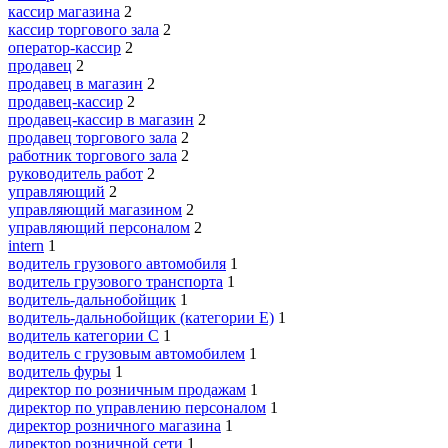
кассир магазина
2
кассир торгового зала
2
оператор-кассир
2
продавец
2
продавец в магазин
2
продавец-кассир
2
продавец-кассир в магазин
2
продавец торгового зала
2
работник торгового зала
2
руководитель работ
2
управляющий
2
управляющий магазином
2
управляющий персоналом
2
intern
1
водитель грузового автомобиля
1
водитель грузового транспорта
1
водитель-дальнобойщик
1
водитель-дальнобойщик (категории Е)
1
водитель категории C
1
водитель с грузовым автомобилем
1
водитель фуры
1
директор по розничным продажам
1
директор по управлению персоналом
1
директор розничного магазина
1
директор розничной сети
1