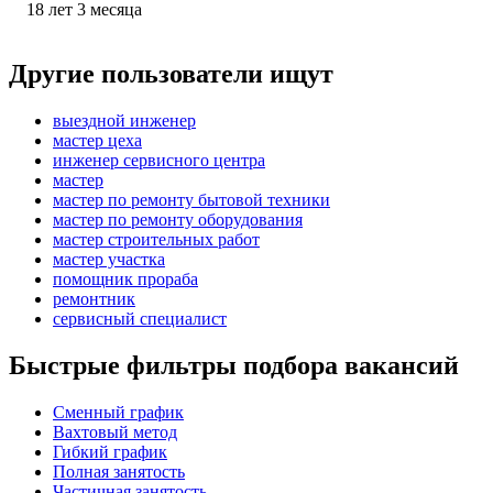
18
лет
3
месяца
Другие пользователи ищут
выездной инженер
мастер цеха
инженер сервисного центра
мастер
мастер по ремонту бытовой техники
мастер по ремонту оборудования
мастер строительных работ
мастер участка
помощник прораба
ремонтник
сервисный специалист
Быстрые фильтры подбора вакансий
Сменный график
Вахтовый метод
Гибкий график
Полная занятость
Частичная занятость