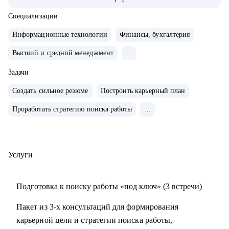
сферах продаж, финансов, ИТ, разработки, технического
консалтинга.
Специализации
• Сертифицированный карьерный коуч и эксперт по
Информационные технологии
Финансы, бухгалтерия
оценке сильных сторон (JOBEQ, Hogan).
Высший и средний менеджмент
...
• Провела 10 000+ собеседований.
• 10+ лет в карьерном консультировании.
Задачи
• 3 000+ часов карьерных консультаций, 100+ успешных
Создать сильное резюме
Построить карьерный план
кейсов по трудоустройству, 500+ кейсов по построению
карьерного трека и смены профессии.
Проработать стратегию поиска работы
...
• Мои клиенты работают в крупнейших компаниях РФ:
VK, Яндекс, Сбертех, Озон и других.
Услуги
С чем помогу:
• Оценю ваши сильные стороны, определю стратегию
Подготовка к поиску работы «под ключ» (3 встречи)
вашего позиционирования на рынке труда.
• Помогу составить структурированное и работающее на
Пакет из 3-х консультаций для формирования
вас резюме.
карьерной цели и стратегии поиска работы,
• Составлю резюме так, чтобы оно отражало вашу