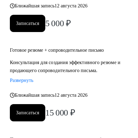
логистики, HR, юриспруденции.
Ближайшая запись
12 августа 2026
• Тем, кто готов выйти на новый уровень карьеры,
заинтересован в повышении и изменении траектории
5 000
₽
Записаться
карьерного развития.
• Тем, кому необходимо оценить свои сильные и слабые
стороны и выработать стратегию карьерного развития,
Готовое резюме + сопроводительное письмо
преодолеть "карьерный потолок", проработать
"выгорание".
Консультация для создания эффективного резюме и
продающего сопроводительного письма.
Развернуть
Ближайшая запись
12 августа 2026
15 000
₽
Записаться