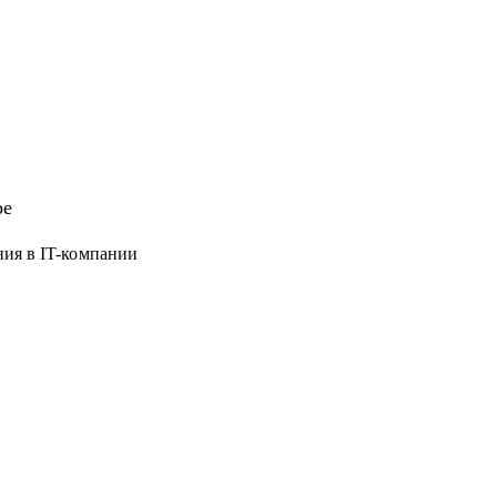
ре
ния в IT-компании