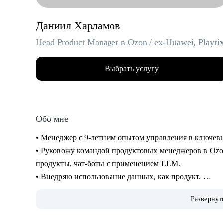
Даниил Харламов
Head Product Manager в Ozon / ex-Huawei, Playri
Выбрать услугу
Обо мне
• Менеджер с 9-летним опытом управления в ключевых
• Руковожу командой продуктовых менеджеров в Ozo
продукты, чат-боты с применением LLM.
• Внедряю использование данных, как продукт.
• Провел более 700 консультаций на карьерные и ме
Развернут
• Вместе с подопечными составили более 300 резюме
• Мои клиенты нашли работу в Авито, Яндекс, Ozon, R