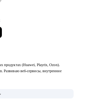
x
 продуктах (Huawei, Playrix, Ozon).
n. Развиваю веб-сервисы, внутренние
неджерские темы.
ь
 для РФ и Европы.
evolut, Nvidia, Simple Club и др.