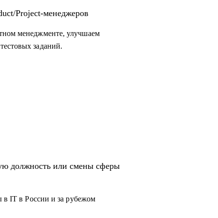
uct/Project-менеджеров
ктном менеджменте, улучшаем
тестовых заданий.
вую должность или смены сферы
 в IT в России и за рубежом