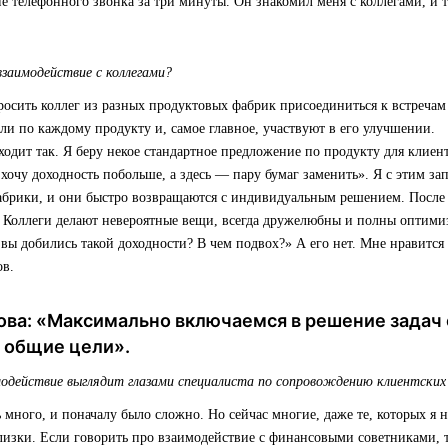
е телефонного звонка за три минуты. Он знакомил меня с коллегами, и 
взаимодействие с коллегами?
росить коллег из разных продуктовых фабрик присоединиться к встречам
ли по каждому продукту и, самое главное, участвуют в его улучшении.
одит так. Я беру некое стандартное предложение по продукту для клиент
 хочу доходность побольше, а здесь — пару бумаг заменить». Я с этим за
абрики, и они быстро возвращаются с индивидуальным решением. После э
. Коллеги делают невероятные вещи, всегда дружелюбны и полны оптими
 вы добились такой доходности? В чем подвох?» А его нет. Мне нравится
ов.
ова: «Максимально включаемся в решение задач
с общие цели».
модействие выглядит глазами специалиста по сопровождению клиентских
ь много, и поначалу было сложно. Но сейчас многие, даже те, которых я н
близки. Если говорить про взаимодействие с финансовыми советниками,