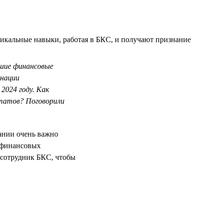
никальные навыки, работая в БКС, и получают признание
чшие финансовые
инации
2024 году. Как
ьтатов? Поговорили
ании очень важно
х финансовых
ь сотрудник БКС, чтобы