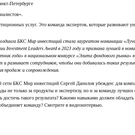
анкт-Петербурге
иалистов».
тиционных услуг. Это команда экспертов, которые развивают у
холдинга БКС Мир инвестиций стала лауреатом номинации «Лу
ии Investment Leaders Award в 2023 году и признана лучшей в ном
ник года» в национальном конкурсе «Элита фондового рынка» в 
 и развивает сотрудников, чтобы они добивались таких резул
ия продаж и сопровождения.
й сети БКС Мир инвестиций Сергей Данилов убежден: для комп
ады не только за продукты и экспертизу, но и за команду лучши
сь достичь такого результата? Какими навыками должен обладат
объединяет команду? Смотрите в видеоинтервью.