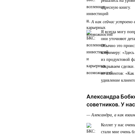
решались на уровн
адресную книгу.
— А как сейчас устроено 
Я всегда могу поп
они уточняют дета
Обычно это происх
к примеру: «Здесь
из продуктовой ф
закрываем сделки
от клиентов: «Как
удивление клиент
Александра Бобк
советников. У на
— Александра, а как взаи
Коллег у нас очен
стали мне очень 