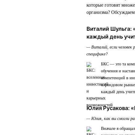
которые готовят множе
организма? Обсуждаем
Виталий Шульга: 
каждый день учит
— Виталий, если человек 
специфике?
БКС — это та комп
обучения и настав
компетенций в инв
о фондовом рынке
каждый день учить
Юлия Русакова: «
— Юлия, как вы смогли р
Вначале я обраща