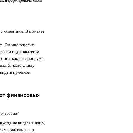
так я формировала свою
 с клиентами. В моменте
а. Он мне говорит,
просом иду к коллегам
того, как правило, уже
зма. Я часто слышу
 видеть приятное
 от финансовых
 операций?
икогда не видела в лицо,
 то мы максимально