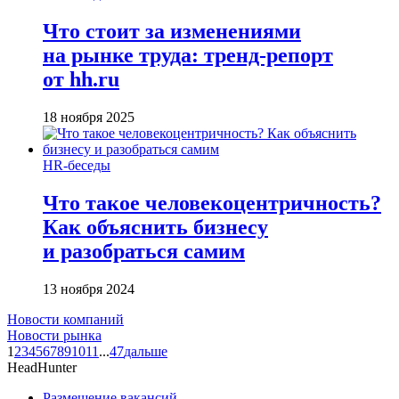
Что стоит за изменениями
на рынке труда: тренд-репорт
от hh.ru
18 ноября 2025
HR-беседы
Что такое человеко­центричность?
Как объяснить бизнесу
и разобраться самим
13 ноября 2024
Новости компаний
Новости рынка
1
2
3
4
5
6
7
8
9
10
11
...
47
дальше
HeadHunter
Размещение вакансий