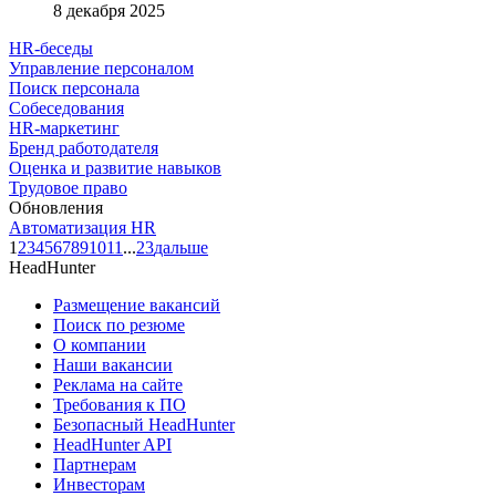
8 декабря 2025
HR-беседы
Управление персоналом
Поиск персонала
Собеседования
HR-маркетинг
Бренд работодателя
Оценка и развитие навыков
Трудовое право
Обновления
Автоматизация HR
1
2
3
4
5
6
7
8
9
10
11
...
23
дальше
HeadHunter
Размещение вакансий
Поиск по резюме
О компании
Наши вакансии
Реклама на сайте
Требования к ПО
Безопасный HeadHunter
HeadHunter API
Партнерам
Инвесторам