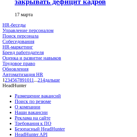
закрывать дефицит кадров
17 марта
HR-беседы
Управление персоналом
Поиск персонала
Собеседования
HR-маркетинг
Бренд работодателя
Оценка и развитие навыков
Трудовое право
Обновления
Автоматизация HR
1
2
3
4
5
6
7
8
9
10
11
...
214
дальше
HeadHunter
Размещение вакансий
Поиск по резюме
О компании
Наши вакансии
Реклама на сайте
Требования к ПО
Безопасный HeadHunter
HeadHunter API