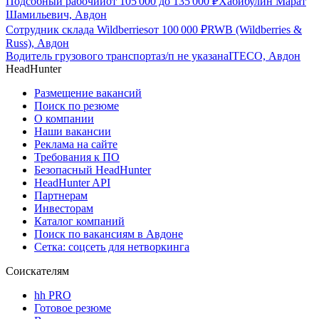
Подсобный рабочий
от
105 000
до
135 000
₽
Хабибулин Марат
Шамильевич, Авдон
Сотрудник склада Wildberries
от
100 000
₽
RWB (Wildberries &
Russ), Авдон
Водитель грузового транспорта
з/п не указана
ITECO, Авдон
HeadHunter
Размещение вакансий
Поиск по резюме
О компании
Наши вакансии
Реклама на сайте
Требования к ПО
Безопасный HeadHunter
HeadHunter API
Партнерам
Инвесторам
Каталог компаний
Поиск по вакансиям в Авдоне
Сетка: соцсеть для нетворкинга
Соискателям
hh PRO
Готовое резюме