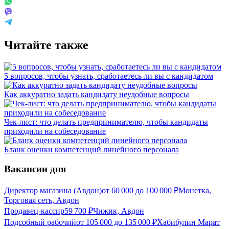
Читайте также
5 вопросов, чтобы узнать, сработаетесь ли вы с кандидатом
Как аккуратно задать кандидату неудобные вопросы
Чек-лист: что делать предпринимателю, чтобы кандидаты
приходили на собеседование
Бланк оценки компетенций линейного персонала
Вакансии дня
Директор магазина (Авдон)
от
60 000
до
100 000
₽
Монетка,
Торговая сеть, Авдон
Продавец-кассир
59 700
₽
Чижик, Авдон
Подсобный рабочий
от
105 000
до
135 000
₽
Хабибулин Марат