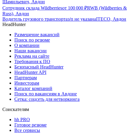
Шамильевич, Авдон
Сотрудник склада Wildberries
от
100 000
₽
RWB (Wildberries &
Russ), Авдон
Водитель грузового транспорта
з/п не указана
ITECO, Авдон
HeadHunter
Размещение вакансий
Поиск по резюме
О компании
Наши вакансии
Реклама на сайте
Требования к ПО
Безопасный HeadHunter
HeadHunter API
Партнерам
Инвесторам
Каталог компаний
Поиск по вакансиям в Авдоне
Сетка: соцсеть для нетворкинга
Соискателям
hh PRO
Готовое резюме
Все сервисы