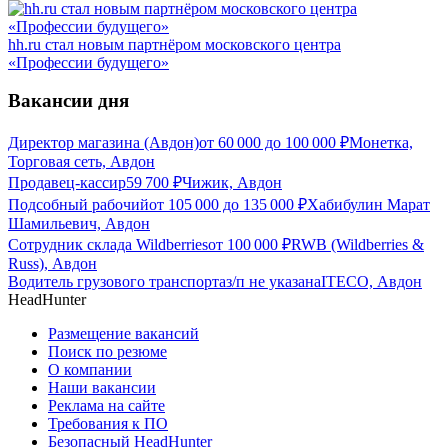
hh.ru стал новым партнёром московского центра
«Профессии будущего»
Вакансии дня
Директор магазина (Авдон)
от
60 000
до
100 000
₽
Монетка,
Торговая сеть, Авдон
Продавец-кассир
59 700
₽
Чижик, Авдон
Подсобный рабочий
от
105 000
до
135 000
₽
Хабибулин Марат
Шамильевич, Авдон
Сотрудник склада Wildberries
от
100 000
₽
RWB (Wildberries &
Russ), Авдон
Водитель грузового транспорта
з/п не указана
ITECO, Авдон
HeadHunter
Размещение вакансий
Поиск по резюме
О компании
Наши вакансии
Реклама на сайте
Требования к ПО
Безопасный HeadHunter