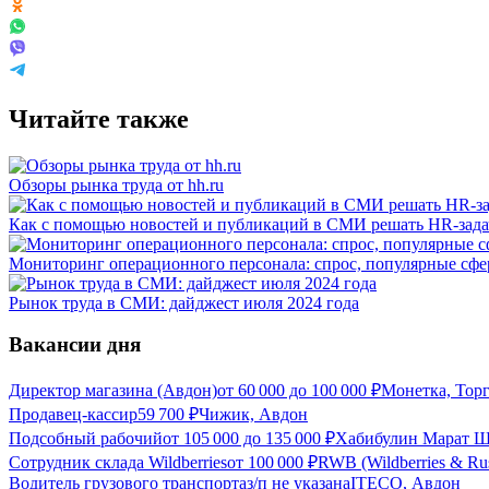
Читайте также
Обзоры рынка труда от hh.ru
Как с помощью новостей и публикаций в СМИ решать HR-зад
Мониторинг операционного персонала: спрос, популярные сфер
Рынок труда в СМИ: дайджест июля 2024 года
Вакансии дня
Директор магазина (Авдон)
от
60 000
до
100 000
₽
Монетка, Торг
Продавец-кассир
59 700
₽
Чижик, Авдон
Подсобный рабочий
от
105 000
до
135 000
₽
Хабибулин Марат Ш
Сотрудник склада Wildberries
от
100 000
₽
RWB (Wildberries & Ru
Водитель грузового транспорта
з/п не указана
ITECO, Авдон