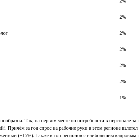
2%
2%
олог
2%
2%
2%
2%
1%
знообразна. Так, на первом месте по потребности в персонале за
й). Причём за год спрос на рабочие руки в этом регионе взлете
ыраженный (+15%). Также в топ регионов с наибольшим кадровым