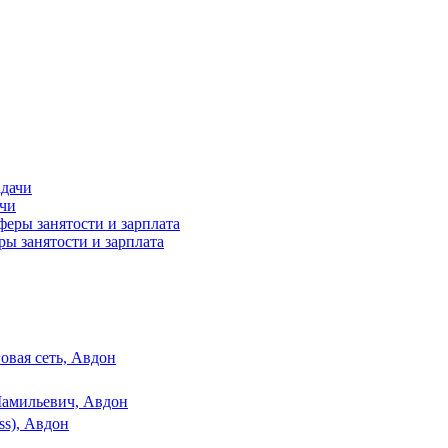
ачи
ы занятости и зарплата
овая сеть, Авдон
амильевич, Авдон
ss), Авдон