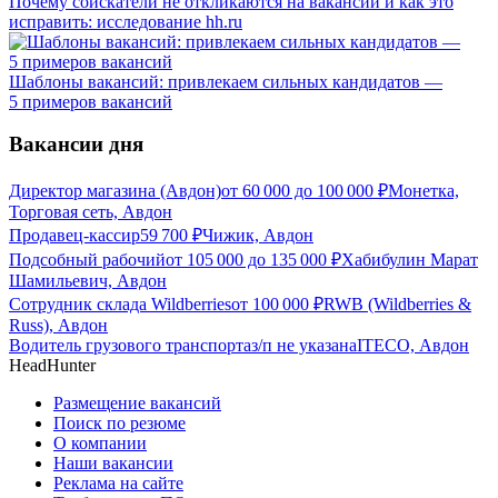
Почему соискатели не откликаются на вакансии и как это
исправить: исследование hh.ru
Шаблоны вакансий: привлекаем сильных кандидатов —
5 примеров вакансий
Вакансии дня
Директор магазина (Авдон)
от
60 000
до
100 000
₽
Монетка,
Торговая сеть, Авдон
Продавец-кассир
59 700
₽
Чижик, Авдон
Подсобный рабочий
от
105 000
до
135 000
₽
Хабибулин Марат
Шамильевич, Авдон
Сотрудник склада Wildberries
от
100 000
₽
RWB (Wildberries &
Russ), Авдон
Водитель грузового транспорта
з/п не указана
ITECO, Авдон
HeadHunter
Размещение вакансий
Поиск по резюме
О компании
Наши вакансии
Реклама на сайте