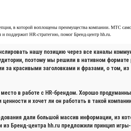
епция, в которой воплощены преимущества компании. МТС самос
ы и поддержит HR-стратегию, помог Бренд-центр hh.ru.
нслировать нашу позицию через все каналы коммун
дитории, поэтому мы решили в нативном формате р
и за красивыми заголовками и фразами, о том, из
 место в работе с HR-брендом. Хорошо продуманн
 ценности и хочет ли он работать в такой компании
едования дали большой массив информации, из кот
 из Бренд-центра hh.ru предложили принцип игры-