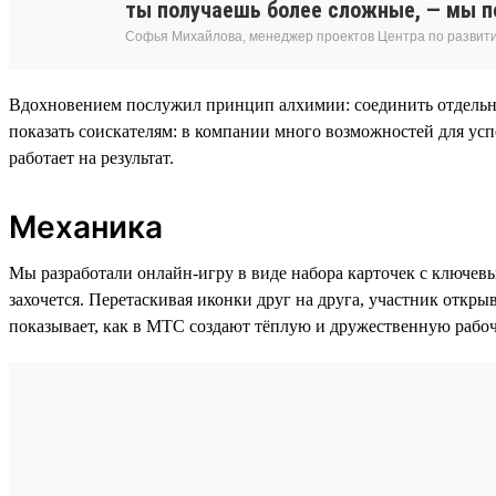
ты получаешь более сложные, — мы по
Софья Михайлова, менеджер проектов Центра по развит
Вдохновением послужил принцип алхимии: соединить отдельны
показать соискателям: в компании много возможностей для ус
работает на результат.
Механика
Мы разработали онлайн-игру в виде набора карточек с ключев
захочется. Перетаскивая иконки друг на друга, участник откр
показывает, как в МТС создают тёплую и дружественную рабоч