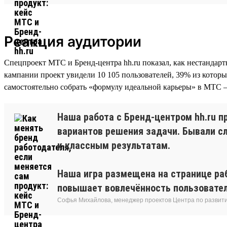
Реакция аудитории
Спецпроект МТС и Бренд-центра hh.ru показал, как нестандарт
кампании проект увидели 10 105 пользователей, 39% из кото
самостоятельно собрать «формулу идеальной карьеры» в МТС 
Наша работа с Бренд-центром hh.ru п
вариантов решения задачи. Бывали сл
к классным результатам.
Наша игра размещена на странице ра
повышает вовлечённость пользователе
Софья Михайлова, менеджер проектов Центра по развит