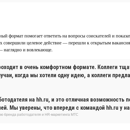
ный формат помогает ответить на вопросы соискателей и показа
рых совершили целевое действие — перешли к открытым ваканси
— наглядно и вовлекающе.
роходит в очень комфортном формате. Коллеги тщ
учаи, когда мы хотели одну идею, а коллеги предл
ботодателя на hh.ru, и это отличная возможность
й. Мы уверены, что впереди с командой hh.ru у на
ию бренда работодателя и HR-маркетинга МТС