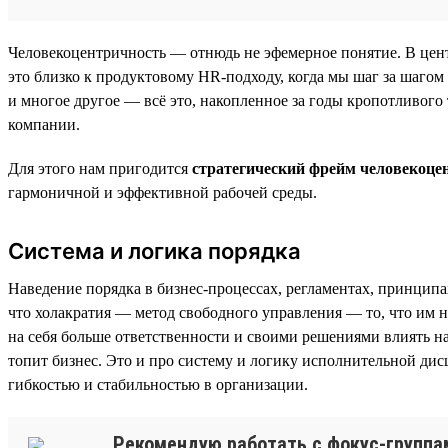
Человекоцентричность — отнюдь не эфемерное понятие. В цент
это близко к продуктовому HR-подходу, когда мы шаг за шагом
и многое другое — всё это, накопленное за годы кропотливого 
компании.
Для этого нам пригодится
стратегический фрейм человекоце
гармоничной и эффективной рабочей среды.
Система и логика порядка
Наведение порядка в бизнес-процессах, регламентах, принцип
что холакратия — метод свободного управления — то, что им н
на себя больше ответственности и своими решениями влиять н
топит бизнес. Это и про систему и логику исполнительной ди
гибкостью и стабильностью в организации.
Рекомендую работать с фокус-группам