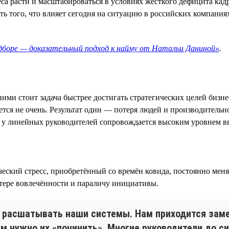
са расти и масштабироваться в условиях жёсткого дефицита кад
 того, что влияет сегодня на ситуацию в российских компаниях
одборе — доказательный подход к найму от Натальи Даниной»
.
ими стоит задача быстрее достигать стратегических целей бизн
тся не очень. Результат один — потеря людей и производительн
ти у линейных руководителей сопровождается высоким уровнем 
ский стресс, приобретённый со времён ковида, постоянно меня
тере вовлечённости и параличу инициативы.
т расшатывать наши системы. Нам приходится заме
ам нужно их «починить». Многие руководители до си