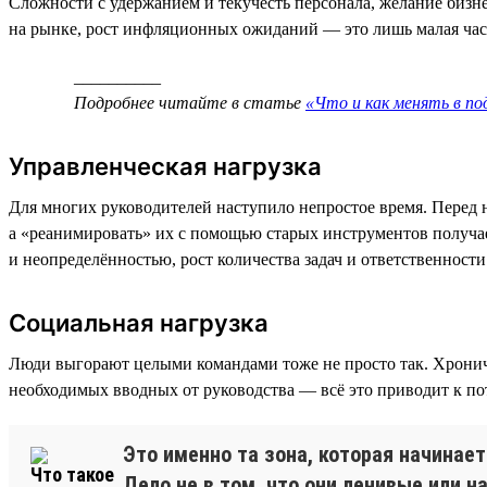
Сложности с удержанием и текучесть персонала, желание бизне
на рынке, рост инфляционных ожиданий — это лишь малая часть
__________
Подробнее читайте в статье
«Что и как менять в п
Управленческая нагрузка
Для многих руководителей наступило непростое время. Перед н
а «реанимировать» их с помощью старых инструментов получае
и неопределённостью, рост количества задач и ответственнос
Социальная нагрузка
Люди выгорают целыми командами тоже не просто так. Хрониче
необходимых вводных от руководства — всё это приводит к по
Это именно та зона, которая начинае
Дело не в том, что они ленивые или н