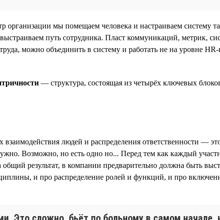
р организации мы помещаем человека и настраиваем систему та
 выстраиваем путь сотрудника. Пласт коммуникаций, метрик, сис
труда, можно объединить в систему и работать не на уровне HR-
нтричности
— структура, состоящая из четырёх ключевых блоков
ах взаимодействия людей и распределения ответственности — эт
ужно. Возможно, но есть одно но... Перед тем как каждый учас
а общий результат, в компании предварительно должна быть выс
сциплины, и про распределение ролей и функций, и про включен
и. Это сложно, бьёт по больному в самом начале,