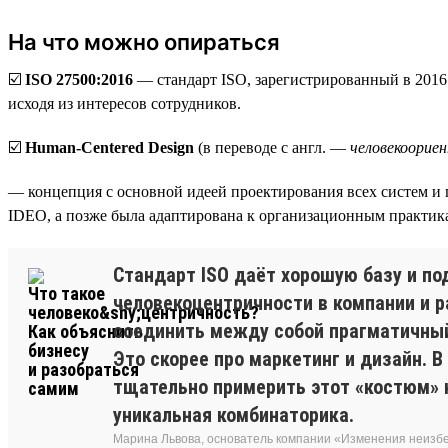
На что можно опираться
☑️
ISO 27500:2016
— стандарт ISO, зарегистрированный в 2016
исходя из интересов сотрудников.
☑️
Human-Centered Design
(в переводе с англ. —
человекоорие
— концепция с основной идеей проектирования всех систем и 
IDEO, а позже была адаптирована к организационным практик
Стандарт ISO даёт хорошую базу и по
человекоцентричности в компании и р
соединить между собой прагматичный 
Это скорее про маркетинг и дизайн. В
тщательно примерить этот «костюм» н
уникальная комбинаторика.
Марина Львова, основатель компании «Изменения неиз