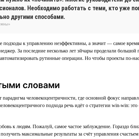
ионалов. Необходимо работать с теми, кто уже поп
ьно другими способами.
бежны»
ие подходы к управлению неэффективны, а значит — самое врем
еджер. За последние несколько лет эйчары проделали большой п
 автоматизировать рутинные операции. Но чтобы проекты по-на
тыми словами
т парадигма человекоцентричности, где основной фокус направл
еловекоцентричного подхода речь идёт о стратегии win-win: это
бовь к людям. Пожалуй, самое частое заблуждение. Гораздо бли
 получить максимальные результаты за счёт управления счастьем