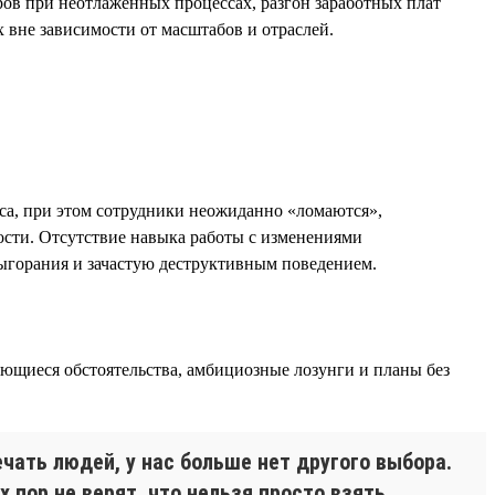
ров при неотлаженных процессах, разгон заработных плат
 вне зависимости от масштабов и отраслей.
еса, при этом сотрудники неожиданно «ломаются»,
ости. Отсутствие навыка работы с изменениями
выгорания и зачастую деструктивным поведением.
ющиеся обстоятельства, амбициозные лозунги и планы без
чать людей, у нас больше нет другого выбора.
х пор не верят, что нельзя просто взять