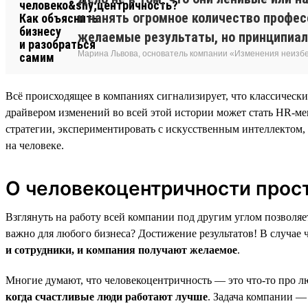
и нанять огромное количество професс
желаемые результаты, но принципиал
Марина Львова, основатель компании «Изменения неиз
Всё происходящее в компаниях сигнализирует, что классическ
драйвером изменений во всей этой истории может стать HR-мен
стратегии, экспериментировать с искусственным интеллектом,
на человеке.
О человекоцентричности прос
Взглянуть на работу всей компании под другим углом позволяе
важно для любого бизнеса? Достижение результатов! В случае ч
и сотрудники, и компания получают желаемое
.
Многие думают, что человекоцентричность — это что-то про лю
когда счастливые люди работают лучше
. Задача компании —