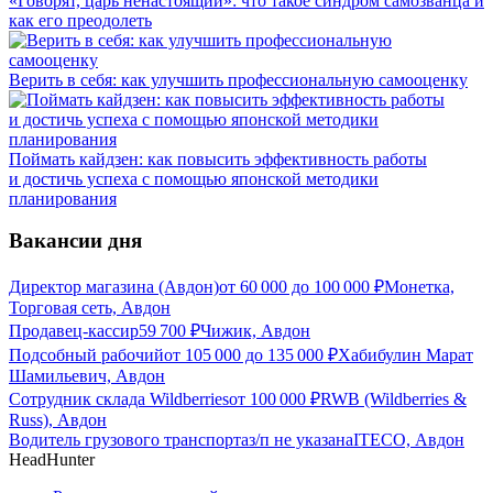
«Говорят, царь ненастоящий»: что такое синдром самозванца и
как его преодолеть
Верить в себя: как улучшить профессиональную самооценку
Поймать кайдзен: как повысить эффективность работы
и достичь успеха с помощью японской методики
планирования
Вакансии дня
Директор магазина (Авдон)
от
60 000
до
100 000
₽
Монетка,
Торговая сеть, Авдон
Продавец-кассир
59 700
₽
Чижик, Авдон
Подсобный рабочий
от
105 000
до
135 000
₽
Хабибулин Марат
Шамильевич, Авдон
Сотрудник склада Wildberries
от
100 000
₽
RWB (Wildberries &
Russ), Авдон
Водитель грузового транспорта
з/п не указана
ITECO, Авдон
HeadHunter