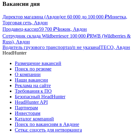
Вакансии дня
Директор магазина (Авдон)
от
60 000
до
100 000
₽
Монетка,
Торговая сеть, Авдон
Продавец-кассир
59 700
₽
Чижик, Авдон
Сотрудник склада Wildberries
от
100 000
₽
RWB (Wildberries &
Russ), Авдон
Водитель грузового транспорта
з/п не указана
ITECO, Авдон
HeadHunter
Размещение вакансий
Поиск по резюме
О компании
Наши вакансии
Реклама на сайте
Требования к ПО
Безопасный HeadHunter
HeadHunter API
Партнерам
Инвесторам
Каталог компаний
Поиск по вакансиям в Авдоне
Сетка: соцсеть для нетворкинга