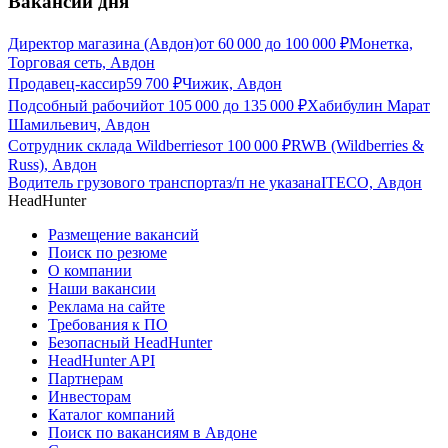
Вакансии дня
Директор магазина (Авдон)
от
60 000
до
100 000
₽
Монетка,
Торговая сеть, Авдон
Продавец-кассир
59 700
₽
Чижик, Авдон
Подсобный рабочий
от
105 000
до
135 000
₽
Хабибулин Марат
Шамильевич, Авдон
Сотрудник склада Wildberries
от
100 000
₽
RWB (Wildberries &
Russ), Авдон
Водитель грузового транспорта
з/п не указана
ITECO, Авдон
HeadHunter
Размещение вакансий
Поиск по резюме
О компании
Наши вакансии
Реклама на сайте
Требования к ПО
Безопасный HeadHunter
HeadHunter API
Партнерам
Инвесторам
Каталог компаний
Поиск по вакансиям в Авдоне