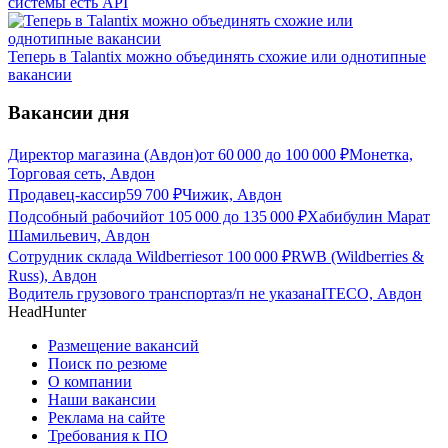
системы есть API
Теперь в Talantix можно объединять схожие или однотипные
вакансии
Вакансии дня
Директор магазина (Авдон)
от
60 000
до
100 000
₽
Монетка,
Торговая сеть, Авдон
Продавец-кассир
59 700
₽
Чижик, Авдон
Подсобный рабочий
от
105 000
до
135 000
₽
Хабибулин Марат
Шамильевич, Авдон
Сотрудник склада Wildberries
от
100 000
₽
RWB (Wildberries &
Russ), Авдон
Водитель грузового транспорта
з/п не указана
ITECO, Авдон
HeadHunter
Размещение вакансий
Поиск по резюме
О компании
Наши вакансии
Реклама на сайте
Требования к ПО