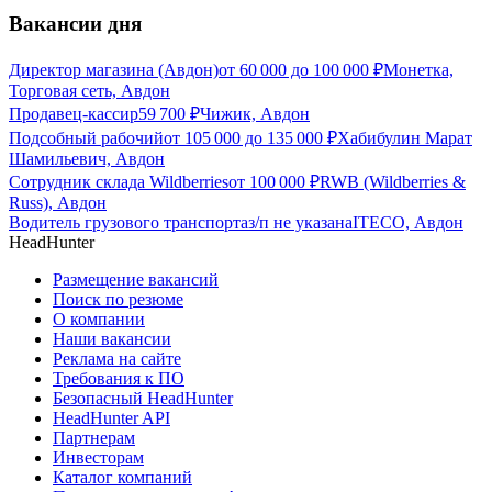
Вакансии дня
Директор магазина (Авдон)
от
60 000
до
100 000
₽
Монетка,
Торговая сеть, Авдон
Продавец-кассир
59 700
₽
Чижик, Авдон
Подсобный рабочий
от
105 000
до
135 000
₽
Хабибулин Марат
Шамильевич, Авдон
Сотрудник склада Wildberries
от
100 000
₽
RWB (Wildberries &
Russ), Авдон
Водитель грузового транспорта
з/п не указана
ITECO, Авдон
HeadHunter
Размещение вакансий
Поиск по резюме
О компании
Наши вакансии
Реклама на сайте
Требования к ПО
Безопасный HeadHunter
HeadHunter API
Партнерам
Инвесторам
Каталог компаний