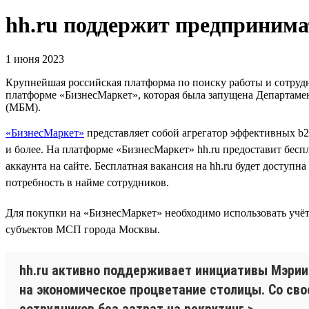
hh.ru поддержит предпринима
1 июня 2023
Крупнейшая российская платформа по поиску работы и сотрудн
платформе «БизнесМаркет», которая была запущена Департам
(МБМ).
«БизнесМаркет»
представляет собой агрегатор эффективных b2
и более. На платформе «БизнесМаркет» hh.ru предоставит бес
аккаунта на сайте. Бесплатная вакансия на hh.ru будет доступ
потребность в найме сотрудников.
Для покупки на «БизнесМаркет» необходимо использовать учёт
субъектов МСП города Москвы.
hh.ru активно поддерживает инициативы Мэрии
на экономическое процветание столицы. Со с
сотрудников без затрат на рекрутинг.>