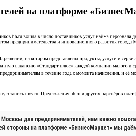
телей на платформе «БизнесМ
иков hh.ru вошла в число поставщиков услуг найма персонала д
ентом предпринимательства и инновационного развития город
b-решений, на котором представлены продукты, услуги и серви
платную вакансию «Стандарт плюс» каждой компании малого и ср
на предпринимателям в течение года с момента начисления, и её 
ную запись mos.ru. Предложения hh.ru и других партнёров пла
 Москвы для предпринимателей, нам важно помога
воей стороны на платформе «БизнесМаркет» мы да