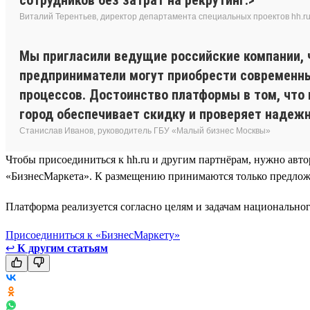
Виталий Терентьев, директор департамента специальных проектов hh.r
Мы пригласили ведущие российские компании, 
предприниматели могут приобрести современн
процессов. Достоинство платформы в том, что 
город обеспечивает скидку и проверяет надеж
Станислав Иванов, руководитель ГБУ «Малый бизнес Москвы»
Чтобы присоединиться к hh.ru и другим партнёрам, нужно авто
«БизнесМаркета». К размещению принимаются только предложен
Платформа реализуется согласно целям и задачам национальн
Присоединиться к «БизнесМаркету»
↩
К другим статьям