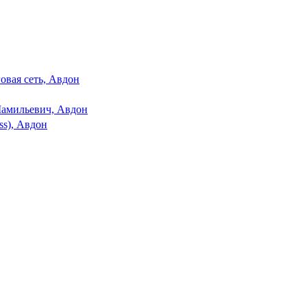
овая сеть, Авдон
амильевич, Авдон
ss), Авдон