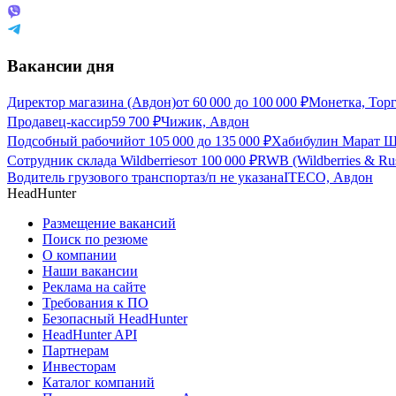
Вакансии дня
Директор магазина (Авдон)
от
60 000
до
100 000
₽
Монетка, Торг
Продавец-кассир
59 700
₽
Чижик, Авдон
Подсобный рабочий
от
105 000
до
135 000
₽
Хабибулин Марат Ш
Сотрудник склада Wildberries
от
100 000
₽
RWB (Wildberries & Ru
Водитель грузового транспорта
з/п не указана
ITECO, Авдон
HeadHunter
Размещение вакансий
Поиск по резюме
О компании
Наши вакансии
Реклама на сайте
Требования к ПО
Безопасный HeadHunter
HeadHunter API
Партнерам
Инвесторам
Каталог компаний