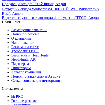
Продавец-кассир
59 700
₽
Чижик, Авдон
Сотрудник склада Wildberries
от
100 000
₽
RWB (Wildberries &
Russ), Авдон
Водитель грузового транспорта
з/п не указана
ITECO, Авдон
HeadHunter
Размещение вакансий
Поиск по резюме
О компании
Наши вакансии
Реклама на сайте
Требования к ПО
Безопасный HeadHunter
HeadHunter API
Партнерам
Инвесторам
Каталог компаний
Поиск по вакансиям в Авдоне
Сетка: соцсеть для нетворкинга
Соискателям
hh PRO
Готовое резюме
Все сервисы