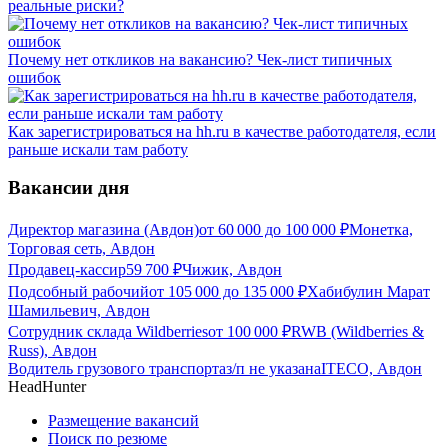
реальные риски?
Почему нет откликов на вакансию? Чек-лист типичных
ошибок
Как зарегистрироваться на hh.ru в качестве работодателя, если
раньше искали там работу
Вакансии дня
Директор магазина (Авдон)
от
60 000
до
100 000
₽
Монетка,
Торговая сеть, Авдон
Продавец-кассир
59 700
₽
Чижик, Авдон
Подсобный рабочий
от
105 000
до
135 000
₽
Хабибулин Марат
Шамильевич, Авдон
Сотрудник склада Wildberries
от
100 000
₽
RWB (Wildberries &
Russ), Авдон
Водитель грузового транспорта
з/п не указана
ITECO, Авдон
HeadHunter
Размещение вакансий
Поиск по резюме